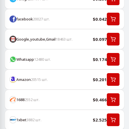
$0.042
facebook
20027
шт.
$0.097
Google,youtube,Gmail
18463
шт.
$0.174
Whatsapp
12480
шт.
$0.201
Amazon
20515
шт.
$0.466
1688
2552
шт.
$2.525
1хbet
3882
шт.