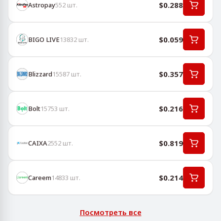
$0.288
Astropay
552
шт.
$0.059
BIGO LIVE
13832
шт.
$0.357
Blizzard
15587
шт.
$0.216
Bolt
15753
шт.
$0.819
CAIXA
2552
шт.
$0.214
Careem
14833
шт.
Посмотреть все