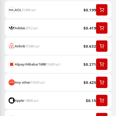
$0.199
AOL
15400
шт.
$0.419
Adidas
2552
шт.
$0.632
Airbnb
15080
шт.
$0.271
Alipay/Alibaba/1688
15600
шт.
$0.425
Any other
13563
шт.
$0.15
Apple
14806
шт.