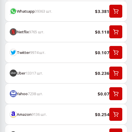
$3.381
Whatsapp
39363
шт.
$0.118
Netflix
9765
шт.
$0.107
Twitter
9974
шт.
$0.236
Uber
13317
шт.
$0.07
Yahoo
7238
шт.
$0.254
Amazon
9136
шт.