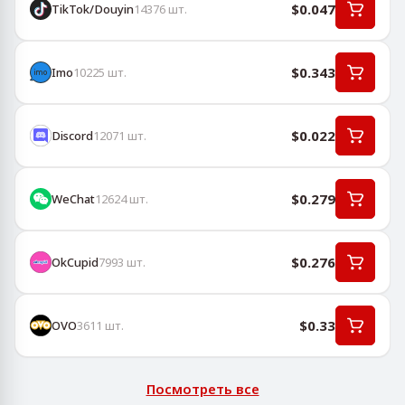
$0.047
TikTok/Douyin
14376
шт.
$0.343
Imo
10225
шт.
$0.022
Discord
12071
шт.
$0.279
WeChat
12624
шт.
$0.276
OkCupid
7993
шт.
$0.33
OVO
3611
шт.
Посмотреть все