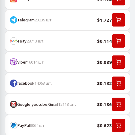
$1.727
Telegram
23239
шт.
$0.114
eBay
28713
шт.
$0.089
Viber
16014
шт.
$0.132
facebook
14063
шт.
$0.186
Google,youtube,Gmail
12118
шт.
$0.623
PayPal
8064
шт.