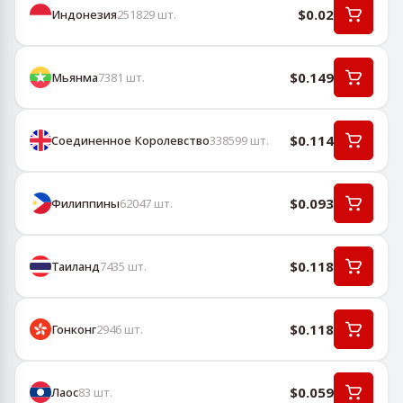
$0.02
Индонезия
251829
шт.
$0.149
Мьянма
7381
шт.
$0.114
Соединенное Королевство
338599
шт.
$0.093
Филиппины
62047
шт.
$0.118
Таиланд
7435
шт.
$0.118
Гонконг
2946
шт.
$0.059
Лаос
83
шт.