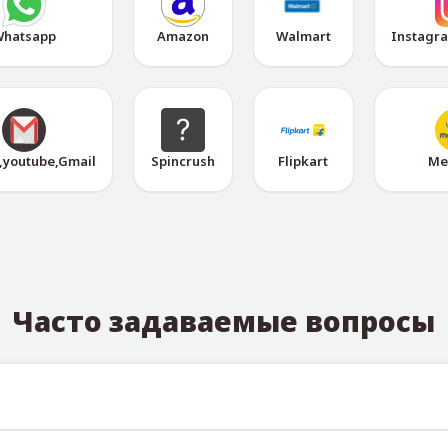
hatsapp
Amazon
Walmart
Instagr
,youtube,Gmail
Spincrush
Flipkart
Me
Часто задаваемые вопросы
ных номеров можно отслеживать через официальный Telegr