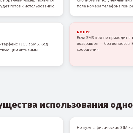
 Выбранный номер появится
Скопируйте полученный вирт
удет готов к использованию.
поле номера телефона при р
БОНУС
Если SMS‑код не приходит в 
возвращён — без вопросов. 
нтерфейс TIGER SMS. Код
сообщения
тствующим активным
ущества использования одно
Не нужны физические SIM‑ка