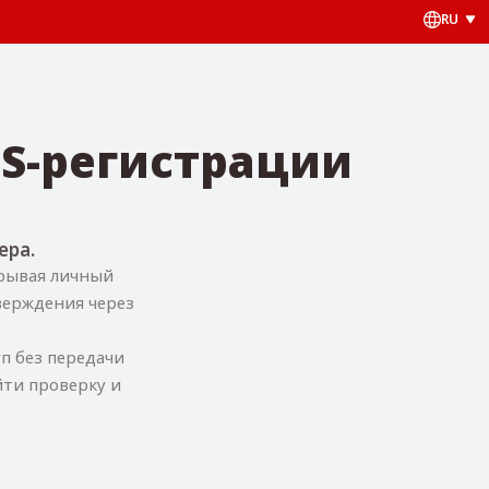
RU
S-регистрации
ера.
крывая личный
верждения через
п без передачи
йти проверку и