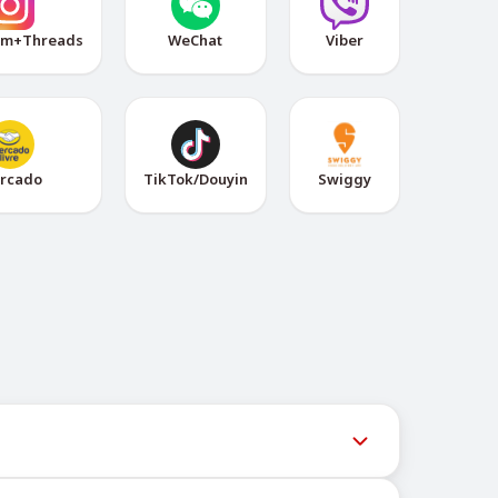
am+Threads
WeChat
Viber
rcado
TikTok/Douyin
Swiggy
am-бот @TigerSMSofficial_bot. Этот канал