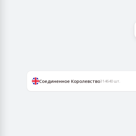
Соединенное Королевство
314640
шт.