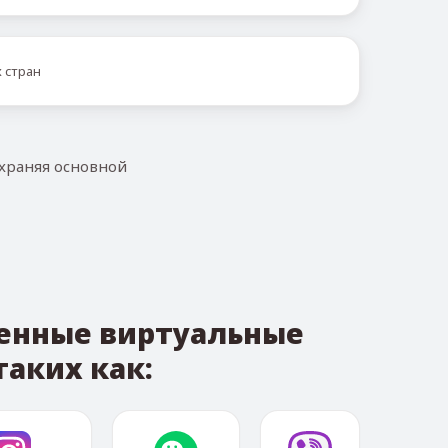
 стран
охраняя основной
менные виртуальные
аких как: