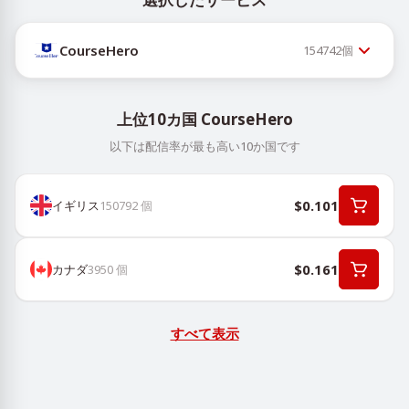
CourseHero
154742
個
上位10カ国 CourseHero
以下は配信率が最も高い10か国です
$0.101
イギリス
150792
個
$0.161
カナダ
3950
個
すべて表示