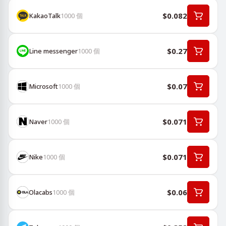
$0.082
KakaoTalk
1000
個
$0.27
Line messenger
1000
個
$0.07
Microsoft
1000
個
$0.071
Naver
1000
個
$0.071
Nike
1000
個
$0.06
Olacabs
1000
個