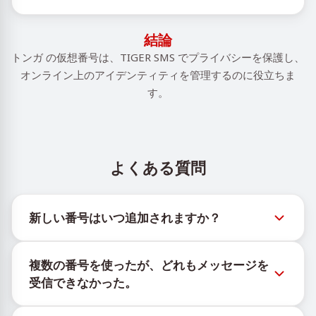
結論
トンガ の仮想番号は、TIGER SMS でプライバシーを保護し、
オンライン上のアイデンティティを管理するのに役立ちま
す。
よくある質問
新しい番号はいつ追加されますか？
新しい仮想番号の在庫状況は、公式Telegramボット
複数の番号を使ったが、どれもメッセージを
@TigerSMSofficial_bot で確認できます。このチャン
受信できなかった。
ネルは最新の番号在庫にアクセスできるよう、タイム
リーな更新を提供します。
購入したすべての番号で100%のSMS配信を保証する