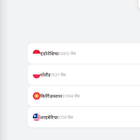
इंडोनेशिया
55455
पीस
पोलैंड
7637
पीस
किर्गिज़स्तान
31094
पीस
लाइबेरिया
5750
पीस