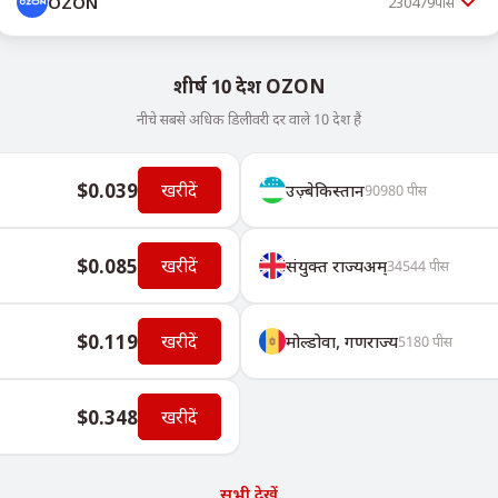
OZON
230479
पीस
शीर्ष 10 देश OZON
नीचे सबसे अधिक डिलीवरी दर वाले 10 देश हैं
$0.039
खरीदें
उज़्बेकिस्तान
90980
पीस
$0.085
खरीदें
संयुक्त राज्यअम्
34544
पीस
$0.119
खरीदें
मोल्डोवा, गणराज्य
5180
पीस
$0.348
खरीदें
सभी देखें