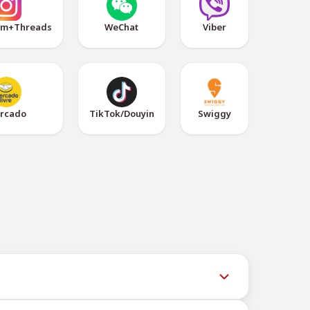
am+Threads
WeChat
Viber
rcado
TikTok/Douyin
Swiggy
ल समय पर अपडेट देता है ताकि उपयोगकर्ता नवीनतम नंबर