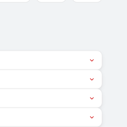
e Telegram @TigerSMSofficial_bot. Este canal
icios pueden bloquear mensajes a números
i a un dispositivo, y sin dependencia de una