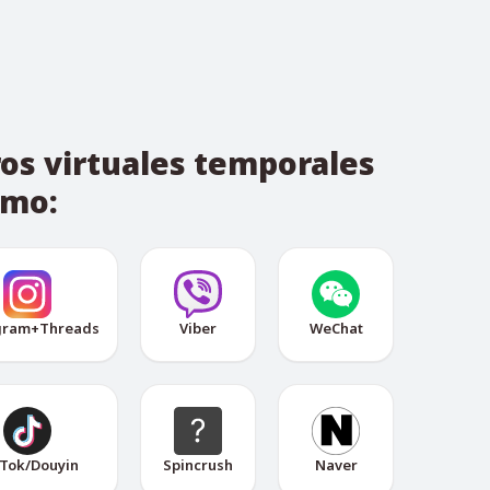
os virtuales temporales
omo:
gram+Threads
Viber
WeChat
Tok/Douyin
Spincrush
Naver