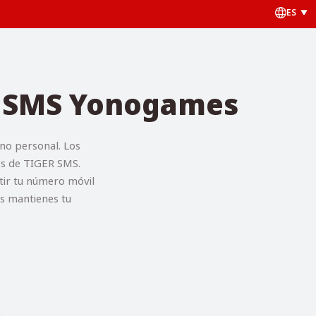
ES
ro SMS Yonogames
no personal. Los
vés de TIGER SMS.
tir tu número móvil
as mantienes tu