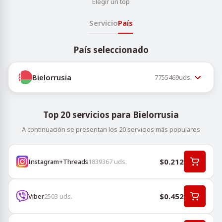
Elegir un top
Servicio
País
País seleccionado
Bielorrusia
7755469
uds.
Top 20 servicios para Bielorrusia
A continuación se presentan los 20 servicios más populares
$0.212
Instagram+Threads
1839367
uds.
$0.452
Viber
2503
uds.