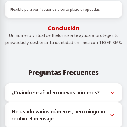
Flexible para verificaciones a corto plazo o repetidas
Conclusión
Un número virtual de Bielorrusia te ayuda a proteger tu
privacidad y gestionar tu identidad en línea con TIGER SMS.
Preguntas Frecuentes
¿Cuándo se añaden nuevos números?
La información sobre la disponibilidad de nuevos
He usado varios números, pero ninguno
números virtuales puede consultarse a través del
recibió el mensaje.
bot oficial de Telegram @TigerSMSofficial_bot. Este
canal ofrece actualizaciones oportunas para ayudar