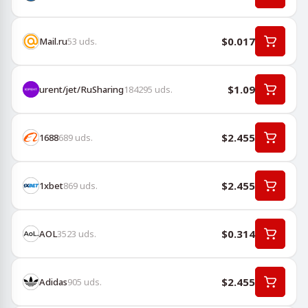
$0.017
Mail.ru
53
uds.
$1.09
urent/jet/RuSharing
184295
uds.
$2.455
1688
689
uds.
$2.455
1хbet
869
uds.
$0.314
AOL
3523
uds.
$2.455
Adidas
905
uds.