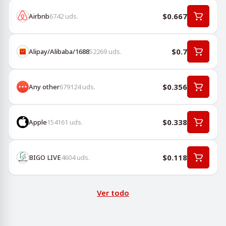
$0.667
Airbnb
6742
uds.
$0.7
Alipay/Alibaba/1688
52269
uds.
$0.356
Any other
679124
uds.
$0.338
Apple
154161
uds.
$0.118
BIGO LIVE
4604
uds.
Ver todo