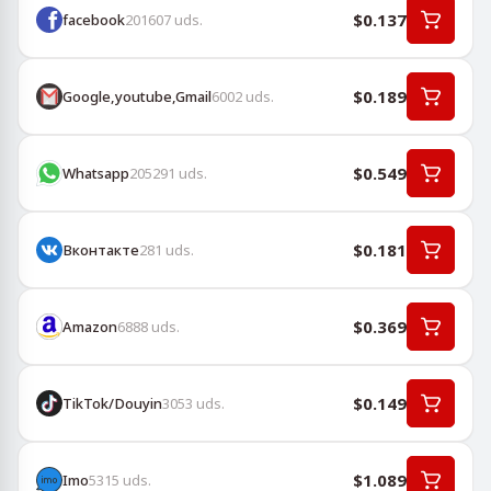
$0.137
facebook
201607
uds.
$0.189
Google,youtube,Gmail
6002
uds.
$0.549
Whatsapp
205291
uds.
$0.181
Вконтакте
281
uds.
$0.369
Amazon
6888
uds.
$0.149
TikTok/Douyin
3053
uds.
$1.089
Imo
5315
uds.