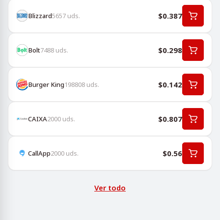
$0.387
Blizzard
5657
uds.
$0.298
Bolt
7488
uds.
$0.142
Burger King
198808
uds.
$0.807
CAIXA
2000
uds.
$0.56
CallApp
2000
uds.
Ver todo