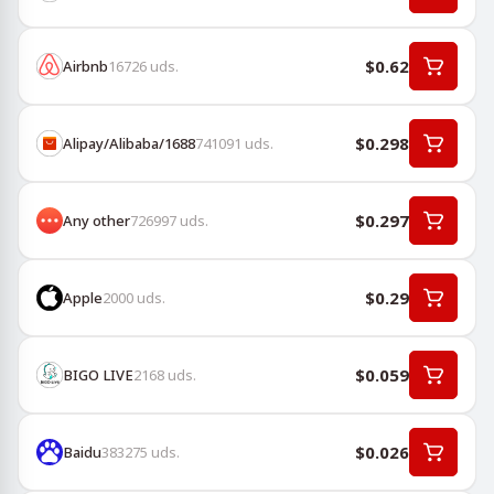
$0.62
Airbnb
16726
uds.
$0.298
Alipay/Alibaba/1688
741091
uds.
$0.297
Any other
726997
uds.
$0.29
Apple
2000
uds.
$0.059
BIGO LIVE
2168
uds.
$0.026
Baidu
383275
uds.