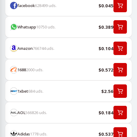
$0.045
facebook
628499
uds.
$0.389
Whatsapp
10750
uds.
$0.104
Amazon
766744
uds.
$0.572
1688
2000
uds.
$2.56
1хbet
684
uds.
$0.184
AOL
566826
uds.
$0.537
Adidas
1778
uds.