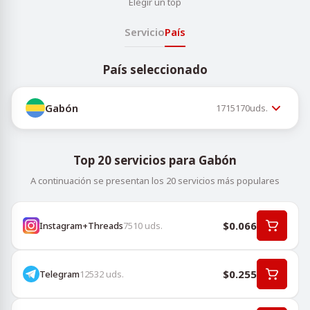
Elegir un top
Servicio
País
País seleccionado
Gabón
1715170
uds.
Top 20 servicios para Gabón
A continuación se presentan los 20 servicios más populares
$0.066
Instagram+Threads
7510
uds.
$0.255
Telegram
12532
uds.