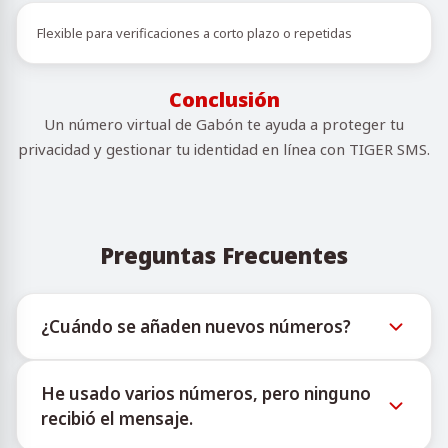
Flexible para verificaciones a corto plazo o repetidas
Conclusión
Un número virtual de Gabón te ayuda a proteger tu
privacidad y gestionar tu identidad en línea con TIGER SMS.
Preguntas Frecuentes
¿Cuándo se añaden nuevos números?
La información sobre la disponibilidad de nuevos
He usado varios números, pero ninguno
números virtuales puede consultarse a través del
recibió el mensaje.
bot oficial de Telegram @TigerSMSofficial_bot. Este
canal ofrece actualizaciones oportunas para ayudar