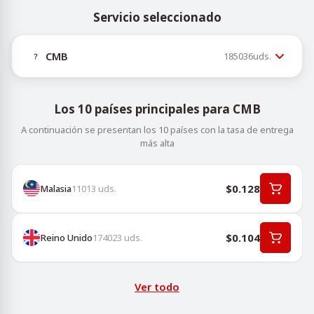
Servicio seleccionado
CMB
185036
uds.
Los 10 países principales para CMB
A continuación se presentan los 10 países con la tasa de entrega
más alta
$0.128
Malasia
11013
uds.
$0.104
Reino Unido
174023
uds.
Ver todo