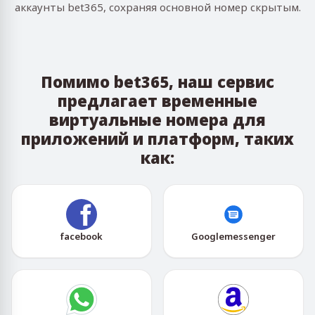
аккаунты bet365, сохраняя основной номер скрытым.
Помимо bet365, наш сервис
предлагает временные
виртуальные номера для
приложений и платформ, таких
как:
facebook
Googlemessenger