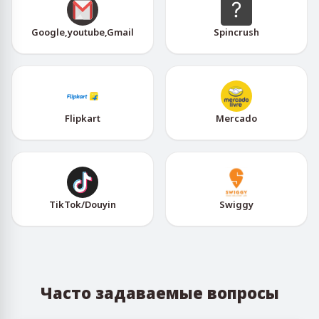
Google,youtube,Gmail
Spincrush
Flipkart
Mercado
TikTok/Douyin
Swiggy
Часто задаваемые вопросы