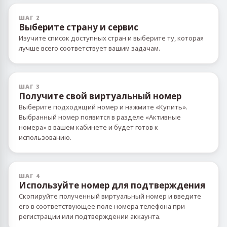
ШАГ 2
Выберите страну и сервис
Изучите список доступных стран и выберите ту, которая
лучше всего соответствует вашим задачам.
ШАГ 3
Получите свой виртуальный номер
Выберите подходящий номер и нажмите «Купить».
Выбранный номер появится в разделе «Активные
номера» в вашем кабинете и будет готов к
использованию.
ШАГ 4
Используйте номер для подтверждения
Скопируйте полученный виртуальный номер и введите
его в соответствующее поле номера телефона при
регистрации или подтверждении аккаунта.