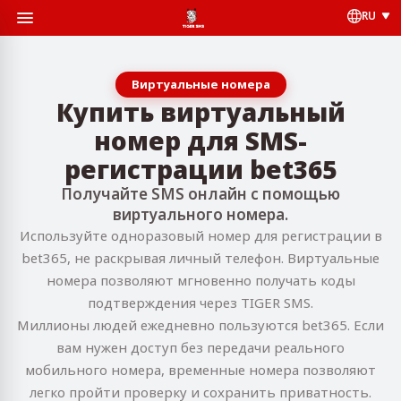
RU
Виртуальные номера
Купить виртуальный
номер для SMS-
регистрации bet365
Получайте SMS онлайн с помощью
виртуального номера.
Используйте одноразовый номер для регистрации в
bet365, не раскрывая личный телефон. Виртуальные
номера позволяют мгновенно получать коды
подтверждения через TIGER SMS.
Миллионы людей ежедневно пользуются bet365. Если
вам нужен доступ без передачи реального
мобильного номера, временные номера позволяют
легко пройти проверку и сохранить приватность.