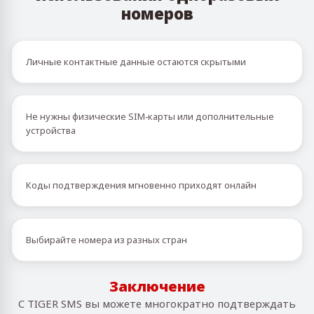
номеров
Личные контактные данные остаются скрытыми
Не нужны физические SIM‑карты или дополнительные
устройства
Коды подтверждения мгновенно приходят онлайн
Выбирайте номера из разных стран
Заключение
С TIGER SMS вы можете многократно подтверждать