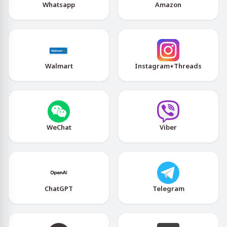
Whatsapp
Amazon
Walmart
Instagram+Threads
WeChat
Viber
ChatGPT
Telegram