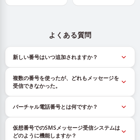
よくある質問
新しい番号はいつ追加されますか？
新しい仮想番号の在庫状況は、公式Telegramボット
複数の番号を使ったが、どれもメッセージを
@TigerSMSofficial_bot で確認できます。このチャン
受信できなかった。
ネルは最新の番号在庫にアクセスできるよう、タイム
リーな更新を提供します。
購入したすべての番号で100%のSMS配信を保証する
バーチャル電話番号とは何ですか？
ことはできません。サービスのアルゴリズムにより、
一時的な番号へのメッセージ配信がさまざまな理由で
仮想番号はクラウド上でホストされる通信リソース
ブロックされる場合があります。配信成功率を高める
仮想番号でのSMSメッセージ受信システムは
で、物理的なSIMカードやデバイスに紐づかず、固定
には、次の方法をお試しください：
どのように機能しますか？
された地理的場所にも依存しません。主な機能は、