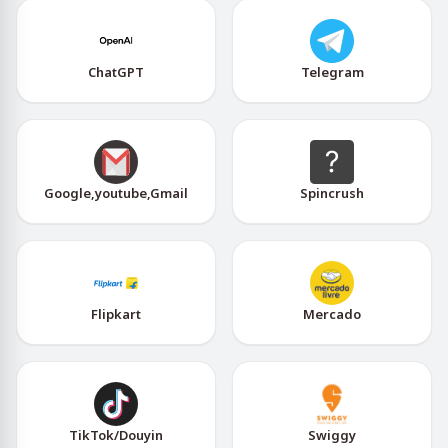
ChatGPT
Telegram
Google,youtube,Gmail
Spincrush
Flipkart
Mercado
TikTok/Douyin
Swiggy