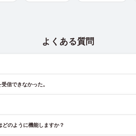
よくある質問
ト @TigerSMSofficial_bot で確認できます。このチャン
を受信できなかった。
証することはできません。サービスのアルゴリズムにより、一時的
には、次の方法をお試しください：
スで、物理的なSIMカードやデバイスに紐づかず、固定された地理
はどのように機能しますか？
てください。