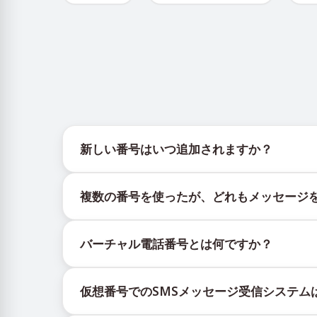
新しい番号はいつ追加されますか？
新しい仮想番号の在庫状況は、公式Telegramボッ
複数の番号を使ったが、どれもメッセージ
更新を提供します。
購入したすべての番号で100%のSMS配信を保
バーチャル電話番号とは何ですか？
ックされる場合があります。配信成功率を高める
新しい番号を継続的に使用する。
仮想番号はクラウド上でホストされる通信リソー
異なる国の番号を試してください。
仮想番号でのSMSメッセージ受信システム
証コードを含むSMSメッセージの受信です。
VPNサービスを利用してIPアドレスを変更し