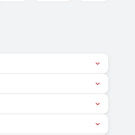
ネルは最新の番号在庫にアクセスできるよう、タイムリーな
な番号へのメッセージ配信がさまざまな理由でブロ
的場所にも依存しません。主な機能は、OTPや認