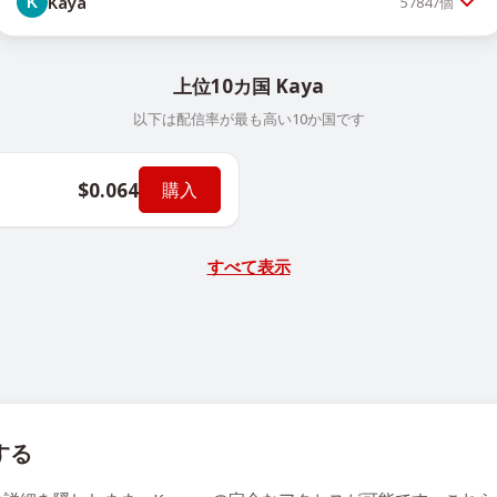
Kaya
57847
個
上位10カ国 Kaya
以下は配信率が最も高い10か国です
$0.064
購入
すべて表示
する