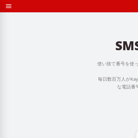
SM
使い捨て番号を使っ
毎日数百万人がKa
な電話番