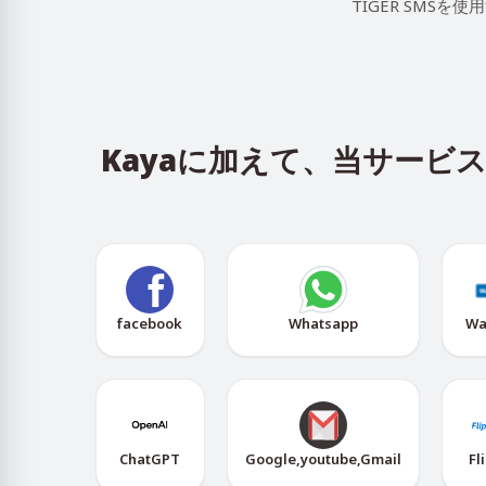
TIGER SMS
Kayaに加えて、当サー
facebook
Whatsapp
Wa
ChatGPT
Google,youtube,Gmail
Fl