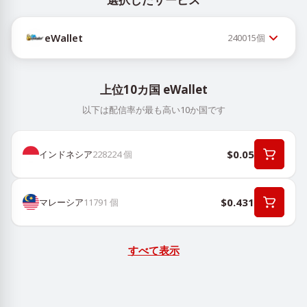
eWallet
240015
個
上位10カ国 eWallet
以下は配信率が最も高い10か国です
$0.05
インドネシア
228224
個
$0.431
マレーシア
11791
個
すべて表示