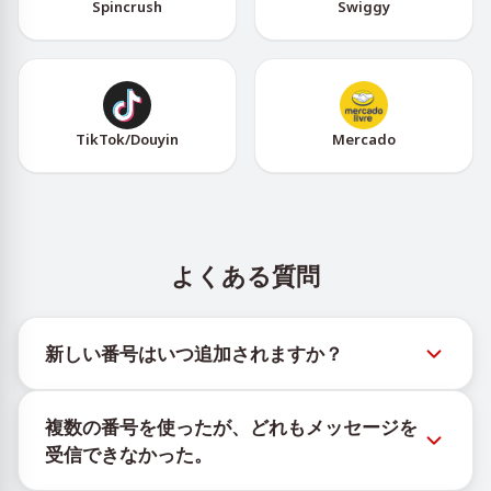
Spincrush
Swiggy
TikTok/Douyin
Mercado
よくある質問
新しい番号はいつ追加されますか？
新しい仮想番号の在庫状況は、公式Telegramボット
複数の番号を使ったが、どれもメッセージを
@TigerSMSofficial_bot で確認できます。このチャン
受信できなかった。
ネルは最新の番号在庫にアクセスできるよう、タイム
リーな更新を提供します。