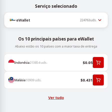
Serviço selecionado
eWallet
224763
uds.
Os 10 principais países para eWallet
Abaixo estão os 10 países com a maior taxa de entrega
$0.05
Indonésia
213854
uds.
$0.431
Malásia
10909
uds.
Ver tudo