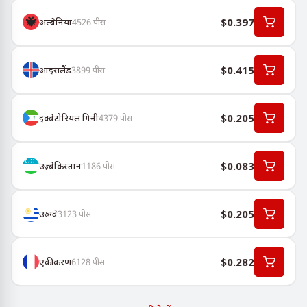
$0.397
अल्बेनिया
4526
पीस
$0.415
आइसलैंड
3899
पीस
$0.205
इक्वेटोरियल गिनी
4379
पीस
$0.083
उज़्बेकिस्तान
1186
पीस
$0.205
उरुग्वे
3123
पीस
$0.282
एकीकरण
6128
पीस