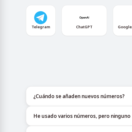
Telegram
ChatGPT
Google
¿Cuándo se añaden nuevos números?
La información sobre la disponibilidad de nuevo
He usado varios números, pero ninguno r
ofrece actualizaciones oportunas para ayudar a l
No podemos garantizar una tasa de entrega del