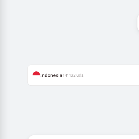
Indonesia
141132
uds.