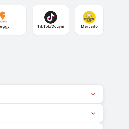
wiggy
TikTok/Douyin
Mercado
e Telegram @TigerSMSofficial_bot. Este canal
icios pueden bloquear mensajes a números