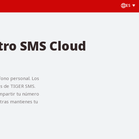
ES
tro SMS Cloud
fono personal. Los
vés de TIGER SMS.
ompartir tu número
ntras mantienes tu