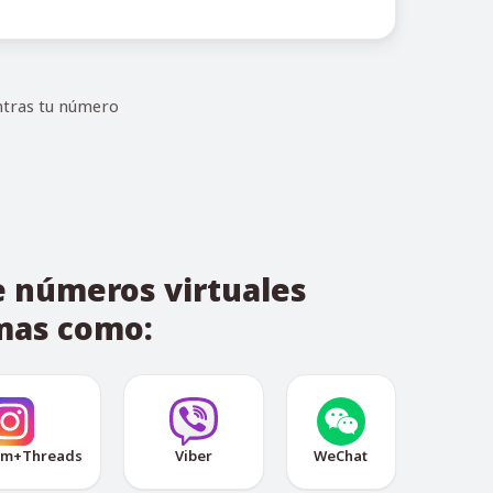
ntras tu número
e números virtuales
rmas como:
am+Threads
Viber
WeChat