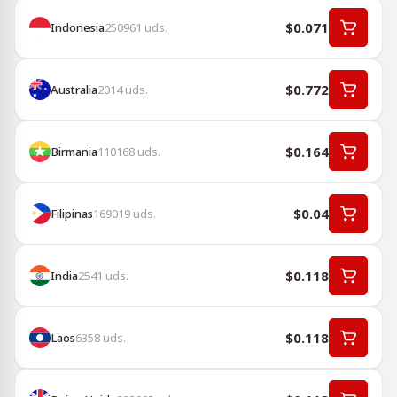
$0.071
Indonesia
250961
uds.
$0.772
Australia
2014
uds.
$0.164
Birmania
110168
uds.
$0.04
Filipinas
169019
uds.
$0.118
India
2541
uds.
$0.118
Laos
6358
uds.