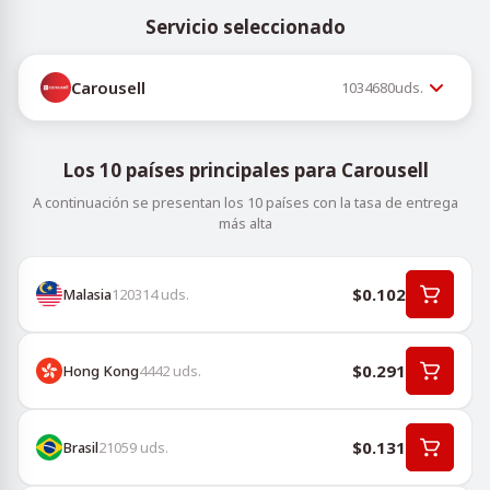
Servicio seleccionado
Carousell
1034680
uds.
Los 10 países principales para Carousell
A continuación se presentan los 10 países con la tasa de entrega
más alta
$0.102
Malasia
120314
uds.
$0.291
Hong Kong
4442
uds.
$0.131
Brasil
21059
uds.