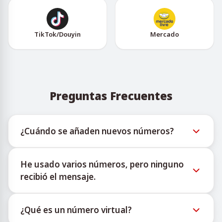
TikTok/Douyin
Mercado
Preguntas Frecuentes
¿Cuándo se añaden nuevos números?
La información sobre la disponibilidad de nuevos
He usado varios números, pero ninguno
números virtuales puede consultarse a través del
recibió el mensaje.
bot oficial de Telegram @TigerSMSofficial_bot. Este
canal ofrece actualizaciones oportunas para ayudar
No podemos garantizar una tasa de entrega del 100
a los usuarios a acceder al inventario más reciente.
¿Qué es un número virtual?
% para cada número adquirido. Los algoritmos de