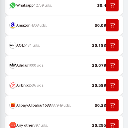
$0.4
Whatsapp
12759
uds.
$0.09
Amazon
4808
uds.
$0.183
AOL
6131
uds.
$0.079
Adidas
1000
uds.
$0.589
Airbnb
2536
uds.
$0.33
Alipay/Alibaba/1688
887949
uds.
$0.295
Any other
397
uds.