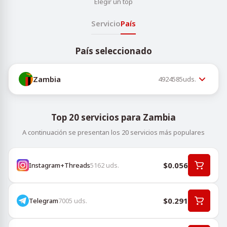
Elegir un top
Servicio
País
País seleccionado
Zambia
4924585
uds.
Top 20 servicios para Zambia
A continuación se presentan los 20 servicios más populares
$0.056
Instagram+Threads
5162
uds.
$0.291
Telegram
7005
uds.