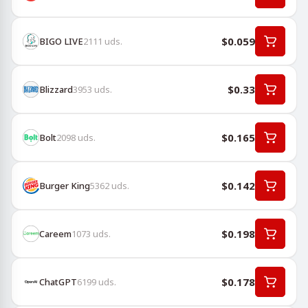
$0.059
BIGO LIVE
2111
uds.
$0.33
Blizzard
3953
uds.
$0.165
Bolt
2098
uds.
$0.142
Burger King
5362
uds.
$0.198
Careem
1073
uds.
$0.178
ChatGPT
6199
uds.