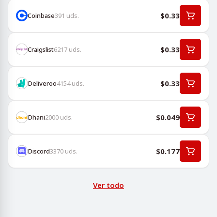
$0.33
Coinbase
391
uds.
$0.33
Craigslist
6217
uds.
$0.33
Deliveroo
4154
uds.
$0.049
Dhani
2000
uds.
$0.177
Discord
3370
uds.
Ver todo