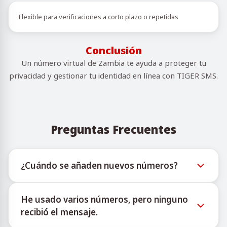
Flexible para verificaciones a corto plazo o repetidas
Conclusión
Un número virtual de Zambia te ayuda a proteger tu
privacidad y gestionar tu identidad en línea con TIGER SMS.
Preguntas Frecuentes
¿Cuándo se añaden nuevos números?
La información sobre la disponibilidad de nuevos
He usado varios números, pero ninguno
números virtuales puede consultarse a través del
recibió el mensaje.
bot oficial de Telegram @TigerSMSofficial_bot. Este
canal ofrece actualizaciones oportunas para ayudar