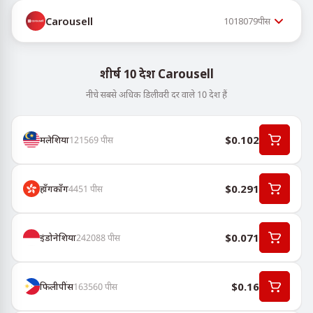
Carousell
1018079
पीस
शीर्ष 10 देश Carousell
नीचे सबसे अधिक डिलीवरी दर वाले 10 देश हैं
$0.102
मलेशिया
121569
पीस
$0.291
हॉंगकॉंग
4451
पीस
$0.071
इंडोनेशिया
242088
पीस
$0.16
फिलीपींस
163560
पीस