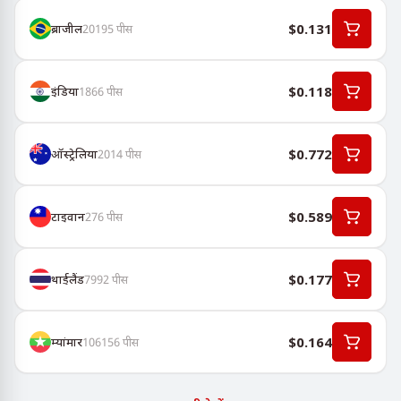
$0.131
ब्राजील
20195
पीस
$0.118
इंडिया
1866
पीस
$0.772
ऑस्ट्रेलिया
2014
पीस
$0.589
टाइवान
276
पीस
$0.177
थाईलैंड
7992
पीस
$0.164
म्यांमार
106156
पीस