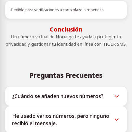
Flexible para verificaciones a corto plazo o repetidas
Conclusión
Un número virtual de Noruega te ayuda a proteger tu
privacidad y gestionar tu identidad en línea con TIGER SMS.
Preguntas Frecuentes
¿Cuándo se añaden nuevos números?
La información sobre la disponibilidad de nuevos
He usado varios números, pero ninguno
números virtuales puede consultarse a través del
recibió el mensaje.
bot oficial de Telegram @TigerSMSofficial_bot. Este
canal ofrece actualizaciones oportunas para ayudar