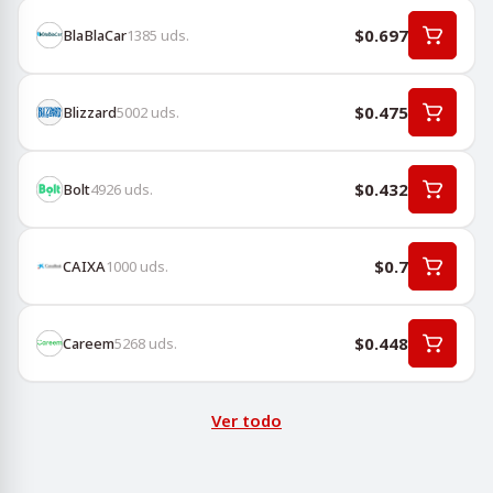
$0.697
BlaBlaCar
1385
uds.
$0.475
Blizzard
5002
uds.
$0.432
Bolt
4926
uds.
$0.7
CAIXA
1000
uds.
$0.448
Careem
5268
uds.
Ver todo