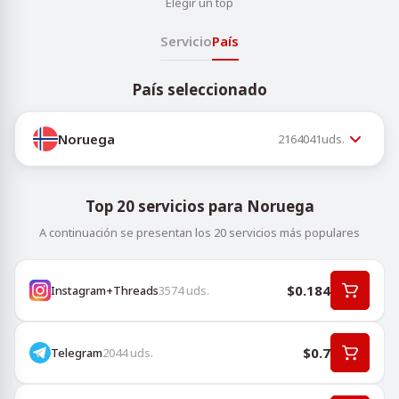
Elegir un top
Servicio
País
País seleccionado
Noruega
2164041
uds.
Top 20 servicios para Noruega
A continuación se presentan los 20 servicios más populares
$0.184
Instagram+Threads
3574
uds.
$0.7
Telegram
2044
uds.