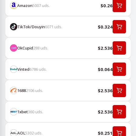
$0.26
Amazon
5007
uds.
$0.324
TikTok/Douyin
6071
uds.
$2.536
OkCupid
288
uds.
$0.064
Vinted
6786
uds.
$2.536
1688
2106
uds.
$2.536
1хbet
360
uds.
$0.251
AOL
5302
uds.