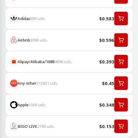
$0.583
Adidas
889
uds.
$0.596
Airbnb
3096
uds.
$0.393
Alipay/Alibaba/1688
4896
uds.
$0.45
Any other
313831
uds.
$0.348
Apple
1000
uds.
$0.153
BIGO LIVE
2796
uds.