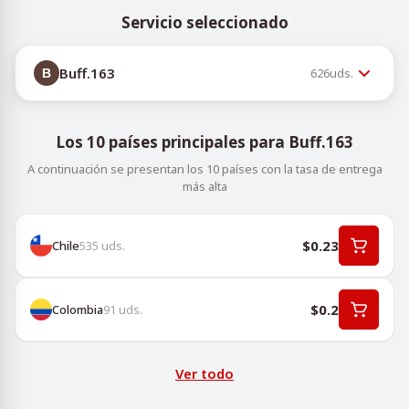
Servicio seleccionado
Buff.163
626
uds.
Los 10 países principales para Buff.163
A continuación se presentan los 10 países con la tasa de entrega
más alta
$0.23
Chile
535
uds.
$0.2
Colombia
91
uds.
Ver todo