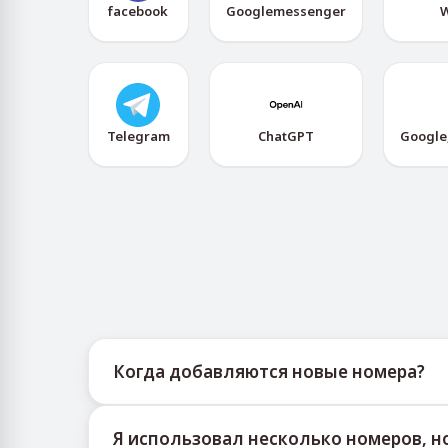
facebook
Googlemessenger
W
Telegram
ChatGPT
Google
Когда добавляются новые номера?
Информацию о доступности новых виртуаль
Я использовал несколько номеров, н
публикует своевременные обновления, помо