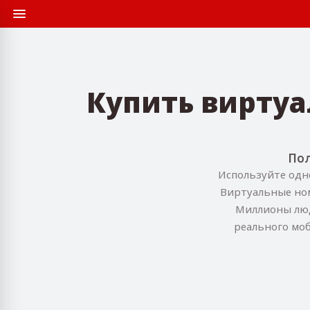
Купить вирту
Пол
Используйте одно
Виртуальные ном
Миллионы люде
реального моб