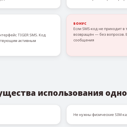
БОНУС
Если SMS‑код не приходит в 
возвращён — без вопросов. 
нтерфейс TIGER SMS. Код
сообщения
тствующим активным
ущества использования одно
Не нужны физические SIM‑ка