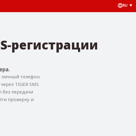
RU
S-регистрации
ера.
я личный телефон.
через TIGER SMS.
п без передачи
йти проверку и