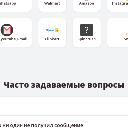
hatsapp
Walmart
Amazon
Instagr
,youtube,Gmail
Flipkart
Spincrush
S
Часто задаваемые вопросы
ных номеров можно отслеживать через официальный Telegr
о ни один не получил сообщение
гая пользователям получать актуальную базу номеров.