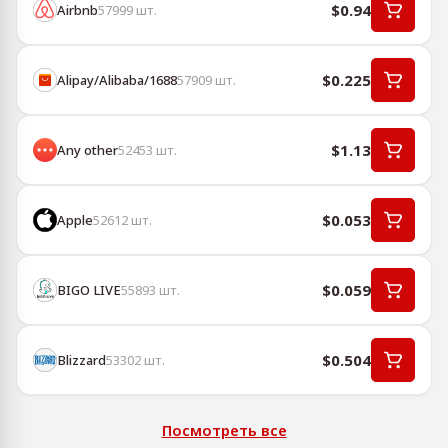
$0.94
Airbnb
57999
шт.
$0.225
Alipay/Alibaba/1688
57909
шт.
$1.13
Any other
52453
шт.
$0.053
Apple
52612
шт.
$0.059
BIGO LIVE
55893
шт.
$0.504
Blizzard
53302
шт.
Посмотреть все