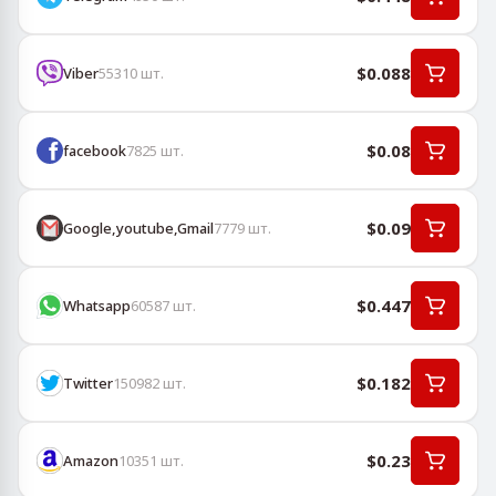
$0.088
Viber
55310
шт.
$0.08
facebook
7825
шт.
$0.09
Google,youtube,Gmail
7779
шт.
$0.447
Whatsapp
60587
шт.
$0.182
Twitter
150982
шт.
$0.23
Amazon
10351
шт.