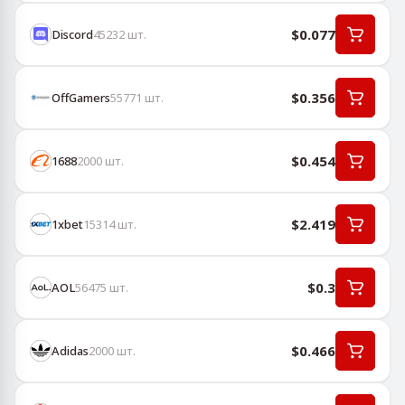
$0.077
Discord
45232
шт.
$0.356
OffGamers
55771
шт.
$0.454
1688
2000
шт.
$2.419
1хbet
15314
шт.
$0.3
AOL
56475
шт.
$0.466
Adidas
2000
шт.