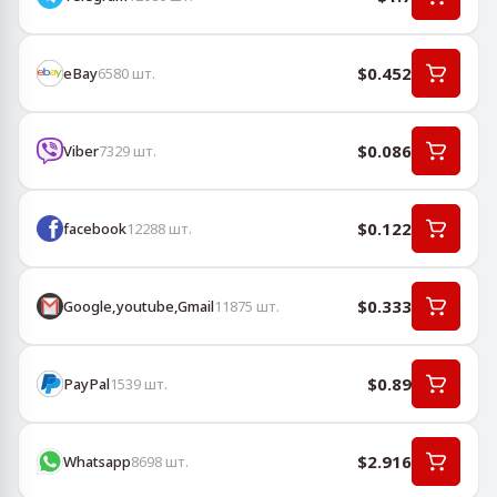
$0.452
eBay
6580
шт.
$0.086
Viber
7329
шт.
$0.122
facebook
12288
шт.
$0.333
Google,youtube,Gmail
11875
шт.
$0.89
PayPal
1539
шт.
$2.916
Whatsapp
8698
шт.