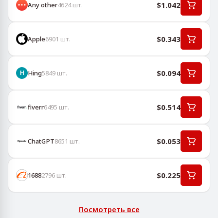
$1.042
Any other
4624
шт.
$0.343
Apple
6901
шт.
$0.094
Hing
5849
шт.
$0.514
fiverr
6495
шт.
$0.053
ChatGPT
8651
шт.
$0.225
1688
2796
шт.
Посмотреть все