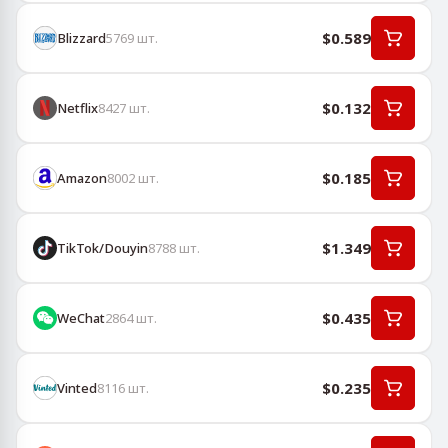
$0.589
Blizzard
5769
шт.
$0.132
Netflix
8427
шт.
$0.185
Amazon
8002
шт.
$1.349
TikTok/Douyin
8788
шт.
$0.435
WeChat
2864
шт.
$0.235
Vinted
8116
шт.