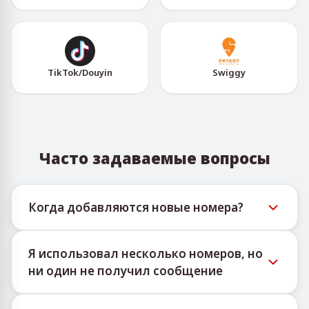
TikTok/Douyin
Swiggy
Часто задаваемые вопросы
Когда добавляются новые номера?
Информацию о доступности новых
Я использовал несколько номеров, но
виртуальных номеров можно отслеживать
ни один не получил сообщение
через официальный Telegram-бот
@TigerSMSofficial_bot. Этот канал публикует
Мы не можем гарантировать 100% доставку
своевременные обновления, помогая