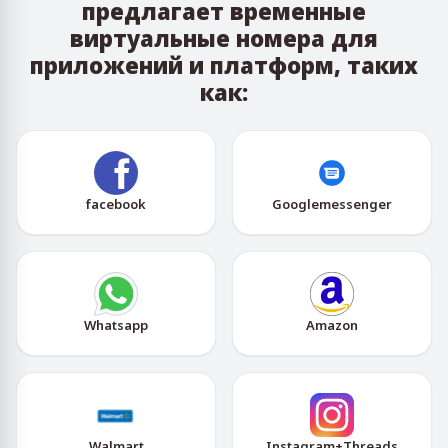
предлагает временные
виртуальные номера для
приложений и платформ, таких
как:
facebook
Googlemessenger
Whatsapp
Amazon
Walmart
Instagram+Threads