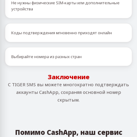
Не нужны физические SIM‑карты или дополнительные
устройства
Коды подтверждения мгновенно приходят онлайн
Выбирайте номера из разных стран
Заключение
С TIGER SMS вы можете многократно подтверждать
аккаунты CashApp, сохраняя основной номер
скрытым.
Помимо CashApp, наш сервис