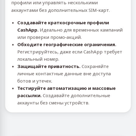
профили или управлять несколькими
аккаунтами без дополнительных SIM‑карт.
Создавайте краткосрочные профили
CashApp.
Идеально для временных кампаний
или проверки промо‑акций.
Обходите географические ограничения.
Регистрируйтесь, даже если CashApp требует
локальный номер.
Защищайте приватность.
Сохраняйте
личные контактные данные вне доступа
ботов и утечек.
Тестируйте автоматизацию и массовые
рассылки.
Создавайте дополнительные
аккаунты без смены устройств.