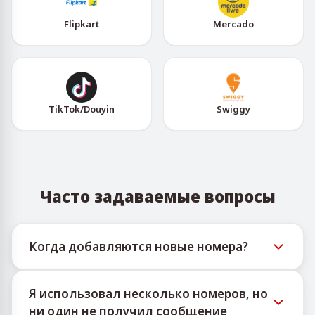
Flipkart
Mercado
TikTok/Douyin
Swiggy
Часто задаваемые вопросы
Когда добавляются новые номера?
Информацию о доступности новых
Я использовал несколько номеров, но
виртуальных номеров можно отслеживать
ни один не получил сообщение
через официальный Telegram-бот