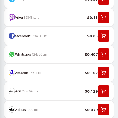
$0.11
Viber
12843
шт.
$0.05
facebook
179494
шт.
$0.407
Whatsapp
424590
шт.
$0.102
Amazon
17931
шт.
$0.129
AOL
237696
шт.
$0.079
Adidas
1000
шт.