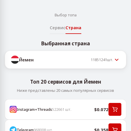
Выбор топа
Сервис
Страна
Выбранная страна
Йемен
11851241
шт.
Топ 20 сервисов для Йемен
Ниже представлены 20 самых популярных сервисов
$0.072
Instagram+Threads
522661
шт.
$0.358
Telegram
968008
шт.