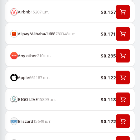
$0.157
Airbnb
15207
шт.
$0.171
Alipay/Alibaba/1688
780348
шт.
$0.295
Any other
210
шт.
$0.122
Apple
661187
шт.
$0.118
BIGO LIVE
15899
шт.
$0.172
Blizzard
15649
шт.