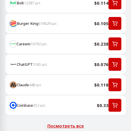
$0.114
Bolt
12287
шт.
$0.105
Burger King
619629
шт.
$0.238
Careem
10792
шт.
$0.076
ChatGPT
3165
шт.
$0.118
Claude
448
шт.
$0.33
Coinbase
352
шт.
Посмотреть все