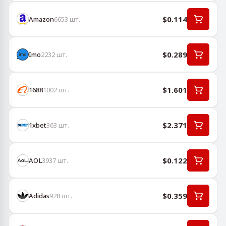
$0.114
Amazon
6653
шт.
$0.289
Imo
2232
шт.
$1.601
1688
1002
шт.
$2.371
1хbet
363
шт.
$0.122
AOL
3937
шт.
$0.359
Adidas
928
шт.