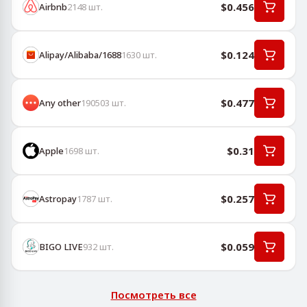
$0.456
Airbnb
2148
шт.
$0.124
Alipay/Alibaba/1688
1630
шт.
$0.477
Any other
190503
шт.
$0.31
Apple
1698
шт.
$0.257
Astropay
1787
шт.
$0.059
BIGO LIVE
932
шт.
Посмотреть все