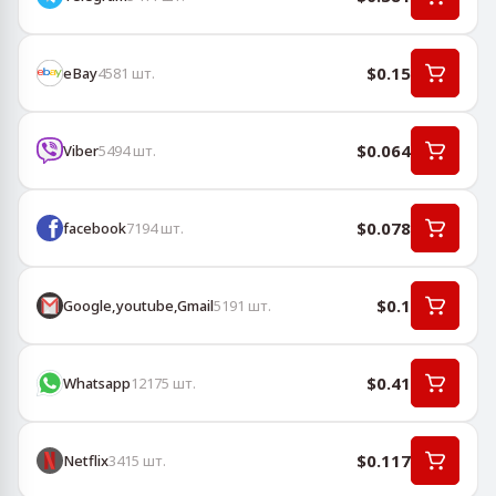
$0.15
eBay
4581
шт.
$0.064
Viber
5494
шт.
$0.078
facebook
7194
шт.
$0.1
Google,youtube,Gmail
5191
шт.
$0.41
Whatsapp
12175
шт.
$0.117
Netflix
3415
шт.