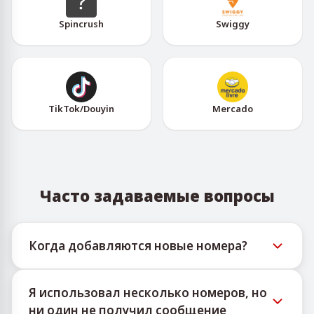
Spincrush
Swiggy
TikTok/Douyin
Mercado
Часто задаваемые вопросы
Когда добавляются новые номера?
Информацию о доступности новых
Я использовал несколько номеров, но
виртуальных номеров можно отслеживать
ни один не получил сообщение
через официальный Telegram-бот