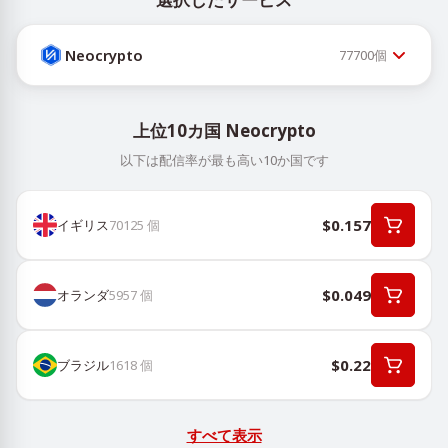
Neocrypto
77700
個
上位10カ国 Neocrypto
以下は配信率が最も高い10か国です
$0.157
イギリス
70125
個
$0.049
オランダ
5957
個
$0.22
ブラジル
1618
個
すべて表示