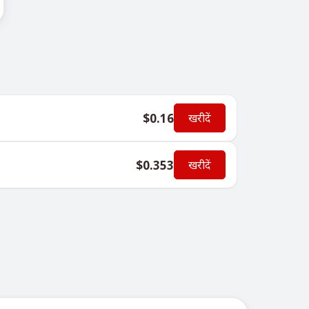
$0.16
खरीदें
$0.353
खरीदें