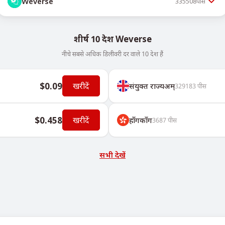
Weverse
335508
पीस
शीर्ष 10 देश Weverse
नीचे सबसे अधिक डिलीवरी दर वाले 10 देश हैं
$0.09
खरीदें
संयुक्त राज्यअम्
329183
पीस
$0.458
खरीदें
हॉंगकॉंग
3687
पीस
सभी देखें