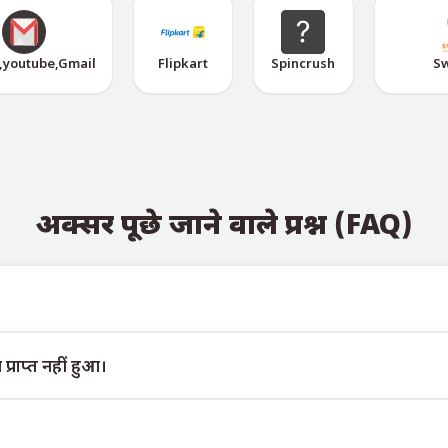
,youtube,Gmail
Flipkart
Spincrush
S
अक्सर पूछे जाने वाले प्रश्न (FAQ)
elegram बोट @TigerSMSofficial_bot के माध्यम से देखी जा सकती है। यह चैन
प्राप्त नहीं हुआ।
ंटी नहीं दे सकते। विभिन्न सेवा एल्गोरिदम कई कारणों से अस्थायी नंबरों पर संद