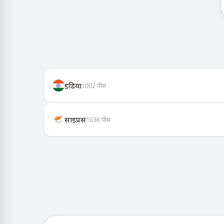
इंडिया
1002
पीस
साइप्रस
1636
पीस