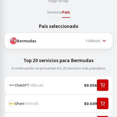
Elegir un top
Servicio
País
País seleccionado
Bermudas
11000
uds.
Top 20 servicios para Bermudas
A continuación se presentan los 20 servicios más populares
$0.056
ChatGPT
1000
uds.
$0.049
Dhani
1000
uds.