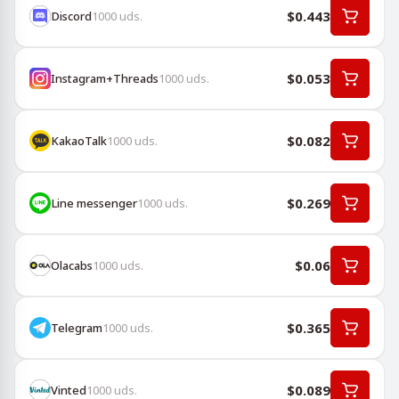
$0.443
Discord
1000
uds.
$0.053
Instagram+Threads
1000
uds.
$0.082
KakaoTalk
1000
uds.
$0.269
Line messenger
1000
uds.
$0.06
Olacabs
1000
uds.
$0.365
Telegram
1000
uds.
$0.089
Vinted
1000
uds.