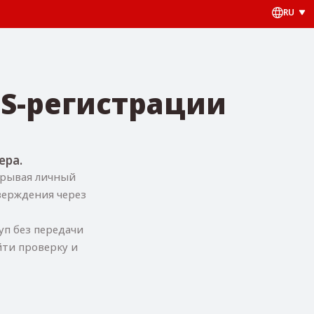
RU
S-регистрации
ера.
крывая личный
верждения через
уп без передачи
йти проверку и