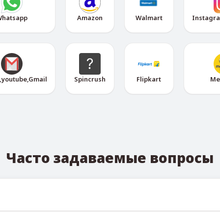
hatsapp
Amazon
Walmart
Instagr
,youtube,Gmail
Spincrush
Flipkart
Me
Часто задаваемые вопросы
ных номеров можно отслеживать через официальный Telegr