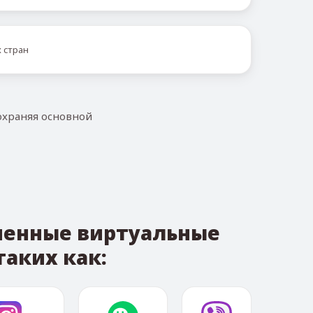
 стран
охраняя основной
еменные виртуальные
аких как: