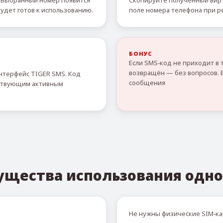
 Выбранный номер появится
Скопируйте полученный вирт
удет готов к использованию.
поле номера телефона при р
БОНУС
Если SMS‑код не приходит в 
возвращён — без вопросов. 
нтерфейс TIGER SMS. Код
сообщения
тствующим активным
ущества использования одно
Не нужны физические SIM‑ка