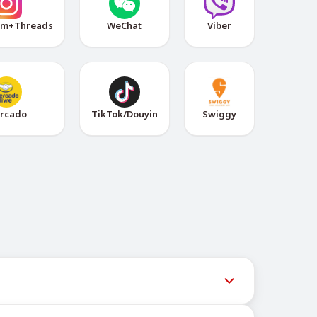
am+Threads
WeChat
Viber
rcado
TikTok/Douyin
Swiggy
am-бот @TigerSMSofficial_bot. Этот канал