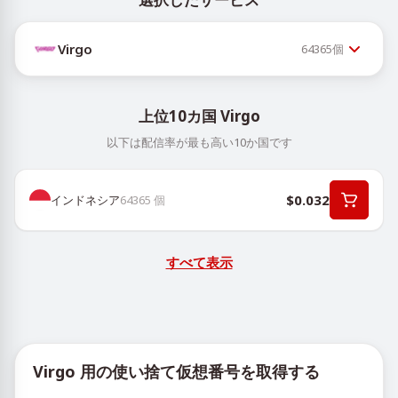
Virgo
64365
個
上位10カ国 Virgo
以下は配信率が最も高い10か国です
$0.032
インドネシア
64365
個
すべて表示
Virgo 用の使い捨て仮想番号を取得する