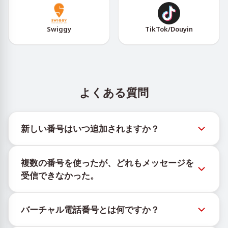
Swiggy
TikTok/Douyin
よくある質問
新しい番号はいつ追加されますか？
新しい仮想番号の在庫状況は、公式Telegramボット
複数の番号を使ったが、どれもメッセージを
@TigerSMSofficial_bot で確認できます。このチャン
受信できなかった。
ネルは最新の番号在庫にアクセスできるよう、タイム
リーな更新を提供します。
購入したすべての番号で100%のSMS配信を保証する
バーチャル電話番号とは何ですか？
ことはできません。サービスのアルゴリズムにより、
一時的な番号へのメッセージ配信がさまざまな理由で