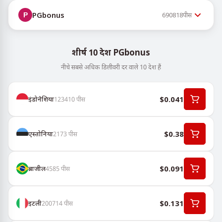
PGbonus
690818
पीस
शीर्ष 10 देश PGbonus
नीचे सबसे अधिक डिलीवरी दर वाले 10 देश हैं
$0.041
इंडोनेशिया
123410
पीस
$0.38
एस्तोनिया
2173
पीस
$0.091
ब्राजील
4585
पीस
$0.131
इटली
200714
पीस