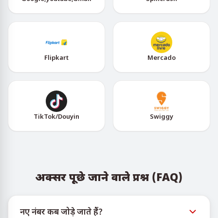
Flipkart
Mercado
TikTok/Douyin
Swiggy
अक्सर पूछे जाने वाले प्रश्न (FAQ)
नए नंबर कब जोड़े जाते हैं?