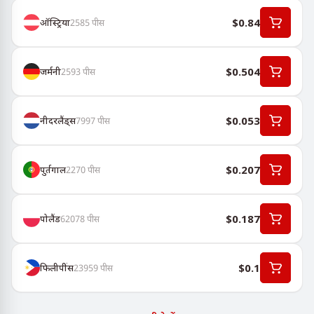
$0.84
ऑस्ट्रिया
2585
पीस
$0.504
जर्मनी
2593
पीस
$0.053
नीदरलैंड्स
7997
पीस
$0.207
पुर्तगाल
2270
पीस
$0.187
पोलैंड
62078
पीस
$0.1
फिलीपींस
23959
पीस