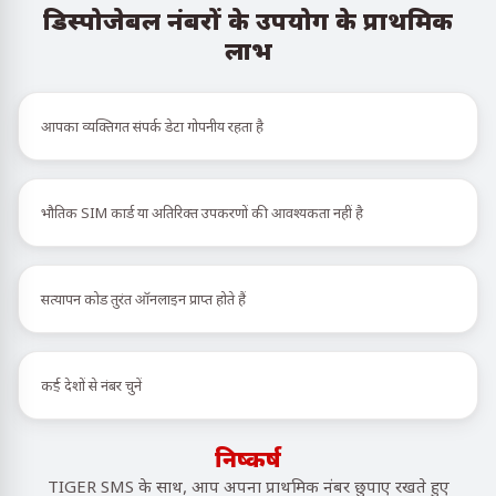
डिस्पोजेबल नंबरों के उपयोग के प्राथमिक
लाभ
आपका व्यक्तिगत संपर्क डेटा गोपनीय रहता है
भौतिक SIM कार्ड या अतिरिक्त उपकरणों की आवश्यकता नहीं है
सत्यापन कोड तुरंत ऑनलाइन प्राप्त होते हैं
कई देशों से नंबर चुनें
निष्कर्ष
TIGER SMS के साथ, आप अपना प्राथमिक नंबर छुपाए रखते हुए