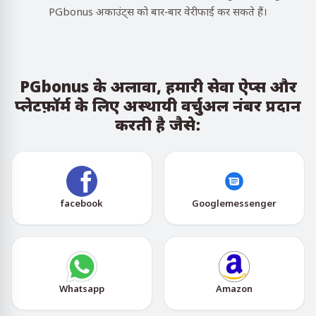
PGbonus अकाउंट्स को बार-बार वेरीफाई कर सकते हैं।
PGbonus के अलावा, हमारी सेवा ऐप्स और
प्लेटफ़ॉर्म के लिए अस्थायी वर्चुअल नंबर प्रदान
करती है जैसे:
facebook
Googlemessenger
Whatsapp
Amazon