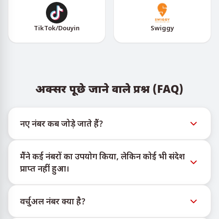
TikTok/Douyin
Swiggy
अक्सर पूछे जाने वाले प्रश्न (FAQ)
नए नंबर कब जोड़े जाते हैं?
नए वर्चुअल नंबरों की उपलब्धता की जानकारी आधिकारिक
मैंने कई नंबरों का उपयोग किया, लेकिन कोई भी संदेश
Telegram बोट @TigerSMSofficial_bot के माध्यम से देखी जा
प्राप्त नहीं हुआ।
सकती है। यह चैनल समय पर अपडेट देता है ताकि उपयोगकर्ता
नवीनतम नंबर इन्वेंट्री तक पहुँच सकें।
हम प्रत्येक खरीदे गए नंबर के लिए 100% SMS डिलीवरी की गारंटी
वर्चुअल नंबर क्या है?
नहीं दे सकते। विभिन्न सेवा एल्गोरिदम कई कारणों से अस्थायी नंबरों
पर संदेशों की डिलीवरी को रोक सकते हैं। सफल डिलीवरी की