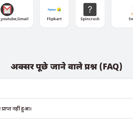
,youtube,Gmail
Flipkart
Spincrush
S
अक्सर पूछे जाने वाले प्रश्न (FAQ)
elegram बोट @TigerSMSofficial_bot के माध्यम से देखी जा सकती है। यह चैन
प्राप्त नहीं हुआ।
ंटी नहीं दे सकते। विभिन्न सेवा एल्गोरिदम कई कारणों से अस्थायी नंबरों पर संद