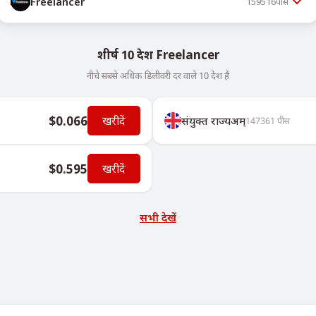
Freelancer
159516
पीस
शीर्ष 10 देश Freelancer
नीचे सबसे अधिक डिलीवरी दर वाले 10 देश हैं
$0.066
खरीदें
संयुक्त राज्यअम्
147361
पीस
$0.595
खरीदें
सभी देखें