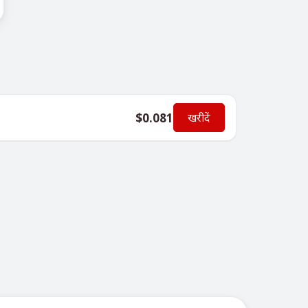
$0.081
खरीदें