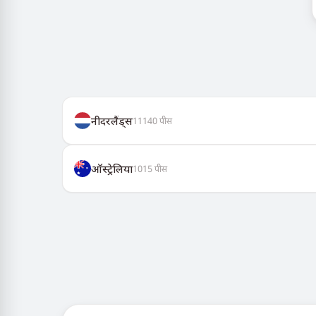
नीदरलैंड्स
11140
पीस
ऑस्ट्रेलिया
1015
पीस