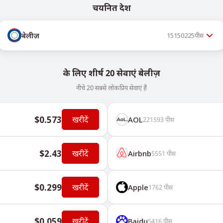
चयनित देश
बेलीज़
15150225
पीस
के लिए शीर्ष 20 सेवाएं बेलीज़
नीचे 20 सबसे लोकप्रिय सेवाएं हैं
$0.573
खरीदें
AOL
221593
पीस
$2.43
खरीदें
Airbnb
5551
पीस
$0.299
खरीदें
Apple
1762
पीस
$0.059
खरीदें
Baidu
5416
पीस