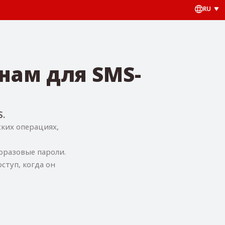
RU
нам для SMS-
.
ских операциях,
оразовые пароли.
ступ, когда он