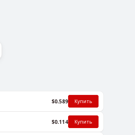
$0.589
Купить
$0.114
Купить