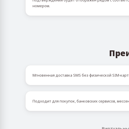
подтверждения будет отображён рядом с соотве
номером.
Пре
Мгновенная доставка SMS без физической SIM‑кар
Подходит для покупок, банковских сервисов, месс
Виртуальны