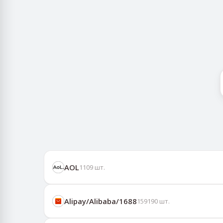
AOL
1109
шт.
Alipay/Alibaba/1688
159190
шт.