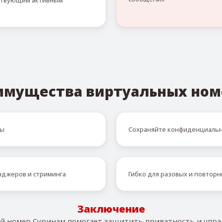
тствующим активным
имущества виртуальных ном
ты
Сохраняйте конфиденциальн
енджеров и стриминга
Гибко для разовых и повто
Заключение
й номер Суринам помогает защитить приватность и упра