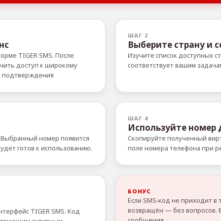
ШАГ 2
нс
Выберите страну и с
форме TIGER SMS. После
Изучите список доступных ст
учить доступ к широкому
соответствует вашим задача
й подтверждения
ШАГ 4
Используйте номер
 Выбранный номер появится
Скопируйте полученный вирт
удет готов к использованию.
поле номера телефона при р
БОНУС
Если SMS‑код не приходит в 
возвращён — без вопросов. 
нтерфейс TIGER SMS. Код
сообщения