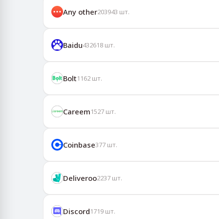
Any other
203943
шт.
Baidu
432618
шт.
Bolt
1162
шт.
Careem
1527
шт.
Coinbase
377
шт.
Deliveroo
2237
шт.
Discord
1719
шт.