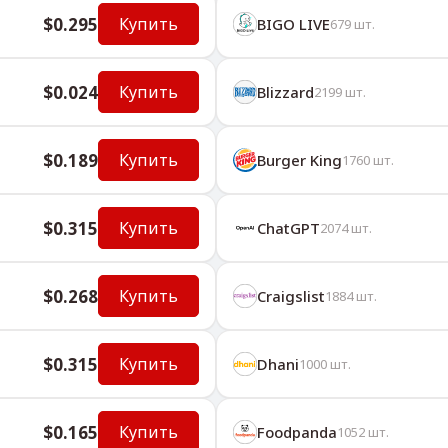
$0.295
Купить
BIGO LIVE
679
шт.
$0.024
Купить
Blizzard
2199
шт.
$0.189
Купить
Burger King
1760
шт.
$0.315
Купить
ChatGPT
2074
шт.
$0.268
Купить
Craigslist
1884
шт.
$0.315
Купить
Dhani
1000
шт.
$0.165
Купить
Foodpanda
1052
шт.