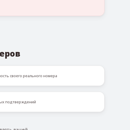
еров
ость своего реального номера
рных подтверждений
влять вашей