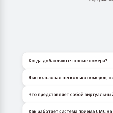
Когда добавляются новые номера?
Информацию о доступности новых виртуаль
Я использовал несколько номеров, н
публикует своевременные обновления, помо
Мы не можем гарантировать 100% доставку
Что представляет собой виртуальны
сообщения на временные номера. Чтобы по
Постоянно пробуйте новые номера
Виртуальный номер — это телекоммуникаци
Экспериментируйте с номерами из разн
Как работает система приема СМС на
фиксированного географического местопол