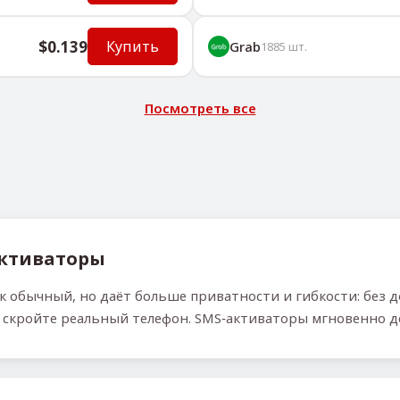
$0.139
Купить
Grab
1885
шт.
Посмотреть все
активаторы
 обычный, но даёт больше приватности и гибкости: без д
 скройте реальный телефон. SMS‑активаторы мгновенно д