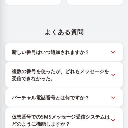
よくある質問
新しい番号はいつ追加されますか？
新しい仮想番号の在庫状況は、公式Telegramボット
複数の番号を使ったが、どれもメッセージを
@TigerSMSofficial_bot で確認できます。このチャン
受信できなかった。
ネルは最新の番号在庫にアクセスできるよう、タイム
リーな更新を提供します。
購入したすべての番号で100%のSMS配信を保証する
バーチャル電話番号とは何ですか？
ことはできません。サービスのアルゴリズムにより、
一時的な番号へのメッセージ配信がさまざまな理由で
仮想番号はクラウド上でホストされる通信リソース
ブロックされる場合があります。配信成功率を高める
仮想番号でのSMSメッセージ受信システムは
で、物理的なSIMカードやデバイスに紐づかず、固定
には、次の方法をお試しください：
どのように機能しますか？
された地理的場所にも依存しません。主な機能は、