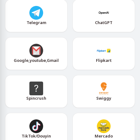
Telegram
ChatGPT
Google,youtube,Gmail
Flipkart
Spincrush
Swiggy
TikTok/Douyin
Mercado