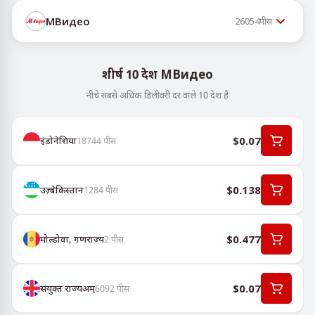
МВидео
26054
पीस
शीर्ष 10 देश МВидео
नीचे सबसे अधिक डिलीवरी दर वाले 10 देश हैं
$0.07
इंडोनेशिया
18744
पीस
$0.138
उज़्बेकिस्तान
1284
पीस
$0.477
मोल्डोवा, गणराज्य
2
पीस
$0.07
संयुक्त राज्यअम्
6092
पीस