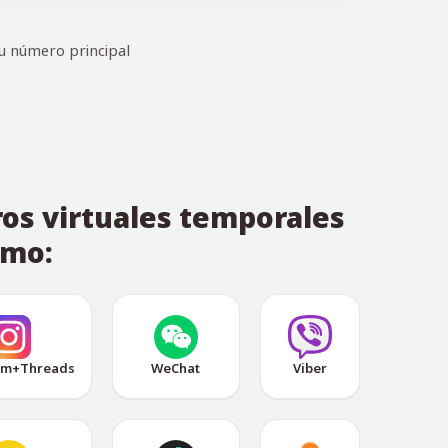
u número principal
os virtuales temporales
omo:
am+Threads
WeChat
Viber