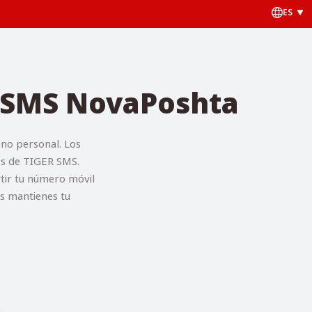
ES
o SMS NovaPoshta
no personal. Los
vés de TIGER SMS.
rtir tu número móvil
as mantienes tu