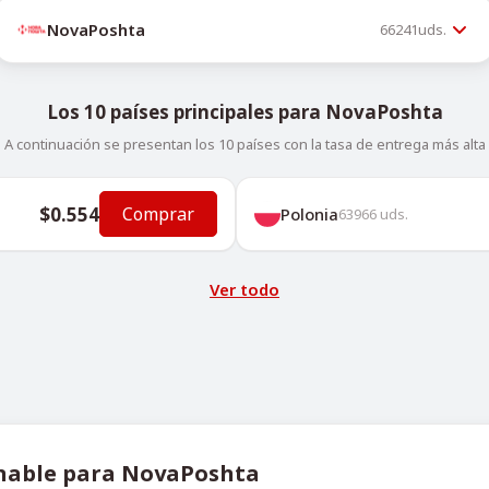
NovaPoshta
66241
uds.
Los 10 países principales para NovaPoshta
A continuación se presentan los 10 países con la tasa de entrega más alta
$0.554
Comprar
Polonia
63966
uds.
Ver todo
chable para NovaPoshta