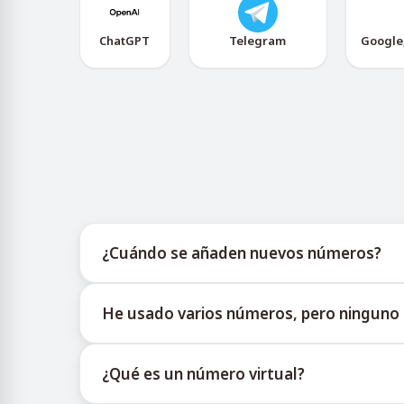
ChatGPT
Telegram
Google
¿Cuándo se añaden nuevos números?
La información sobre la disponibilidad de nuevo
He usado varios números, pero ninguno r
ofrece actualizaciones oportunas para ayudar a l
No podemos garantizar una tasa de entrega del
¿Qué es un número virtual?
temporales por diversos motivos. Para aumentar 