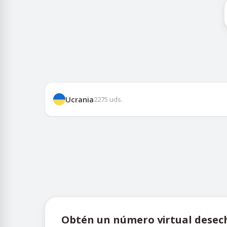
Ucrania
2275
uds.
Obtén un número virtual dese