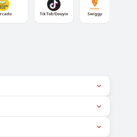
rcado
TikTok/Douyin
Swiggy
e Telegram @TigerSMSofficial_bot. Este canal
icios pueden bloquear mensajes a números