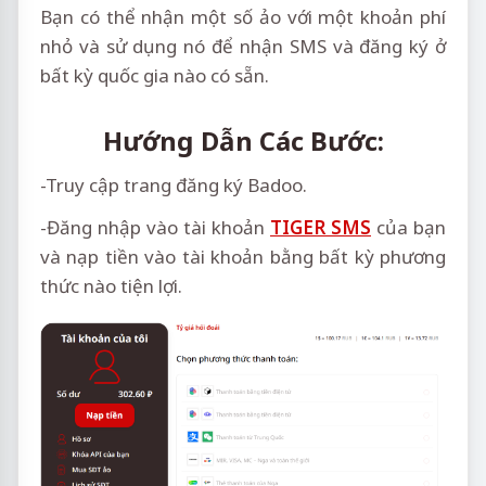
Bạn có thể nhận một số ảo với một khoản phí
nhỏ và sử dụng nó để nhận SMS và đăng ký ở
bất kỳ quốc gia nào có sẵn.
Hướng Dẫn Các Bước:
-Truy cập trang đăng ký Badoo.
-Đăng nhập vào tài khoản
TIGER SMS
của bạn
và nạp tiền vào tài khoản bằng bất kỳ phương
thức nào tiện lợi.