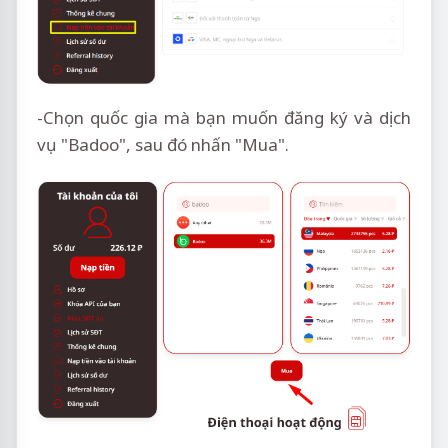
-Chọn quốc gia mà bạn muốn đăng ký và dịch
vụ "Badoo", sau đó nhấn "Mua".