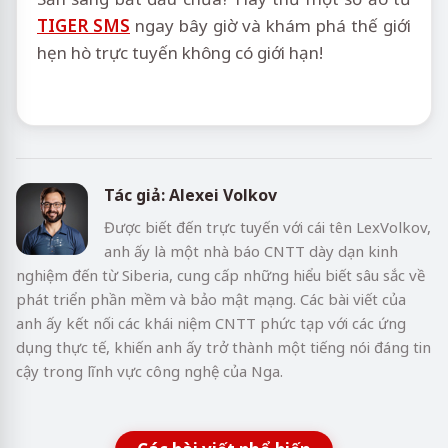
TIGER SMS
ngay bây giờ và khám phá thế giới
hẹn hò trực tuyến không có giới hạn!
Tác giả: Alexei Volkov
Được biết đến trực tuyến với cái tên LexVolkov,
anh ấy là một nhà báo CNTT dày dạn kinh
nghiệm đến từ Siberia, cung cấp những hiểu biết sâu sắc về
phát triển phần mềm và bảo mật mạng. Các bài viết của
anh ấy kết nối các khái niệm CNTT phức tạp với các ứng
dụng thực tế, khiến anh ấy trở thành một tiếng nói đáng tin
cậy trong lĩnh vực công nghệ của Nga.