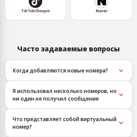
TikTok/Douyin
Naver
Часто задаваемые вопросы
Когда добавляются новые номера?
Информацию о доступности новых
Я использовал несколько номеров, но
виртуальных номеров можно отслеживать
ни один не получил сообщение
через официальный Telegram-бот
@TigerSMSofficial_bot. Этот канал публикует
Мы не можем гарантировать 100% доставку
своевременные обновления, помогая
Что представляет собой виртуальный
SMS для каждого купленного номера.
пользователям получать актуальную базу
номер?
Алгоритмы сервисов по разным причинам
номеров.
могут блокировать сообщения на временные