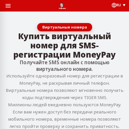
RU
Виртуальные номера
Купить виртуальный
номер для SMS-
регистрации MoneyPay
Получайте SMS онлайн с помощью
виртуального номера.
Используйте одноразовый номер для регистрации в
MoneyPay, не раскрывая личный телефон.
Виртуальные номера позволяют мгновенно получать
коды подтверждения через TIGER SMS.
Миллионы людей ежедневно пользуются MoneyPay.
Если вам нужен доступ без передачи реального
мобильного номера, временные номера позволяют
легко пройти проверку и сохранить приватность.