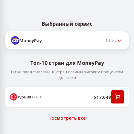
Выбранный сервис
MoneyPay
14
шт.
Топ-10 стран для MoneyPay
Ниже представлены 10 стран с самым высоким процентом
доставки
$17.648
Турция
14
шт.
Посмотреть все