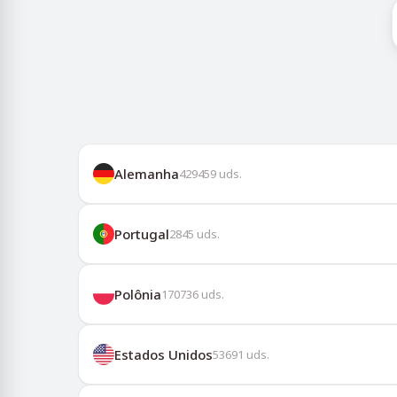
Alemanha
429459
uds.
Portugal
2845
uds.
Polônia
170736
uds.
Estados Unidos
53691
uds.