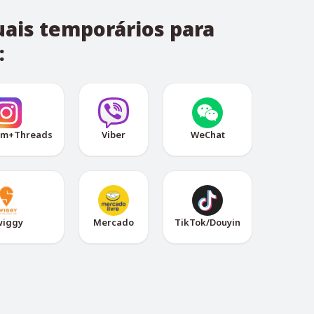
uais temporários para
:
am+Threads
Viber
WeChat
wiggy
Mercado
TikTok/Douyin