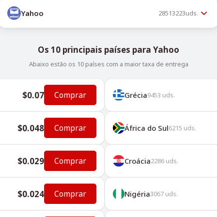
Yahoo
28513223
uds.
Os 10 principais países para Yahoo
Abaixo estão os 10 países com a maior taxa de entrega
$0.07
Comprar
Grécia
9453
uds.
$0.048
Comprar
África do Sul
6215
uds.
$0.029
Comprar
Croácia
2286
uds.
$0.024
Comprar
Nigéria
3067
uds.