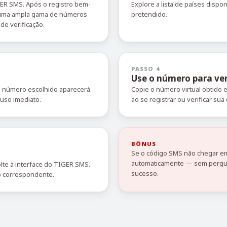
GER SMS. Após o registro bem-
Explore a lista de países dispo
r uma ampla gama de números
pretendido.
de verificação.
PASSO 4
Use o número para ver
O número escolhido aparecerá
Copie o número virtual obtido
 uso imediato.
ao se registrar ou verificar sua 
BÔNUS
Se o código SMS não chegar em
automaticamente — sem pergun
lte à interface do TIGER SMS.
sucesso.
o correspondente.