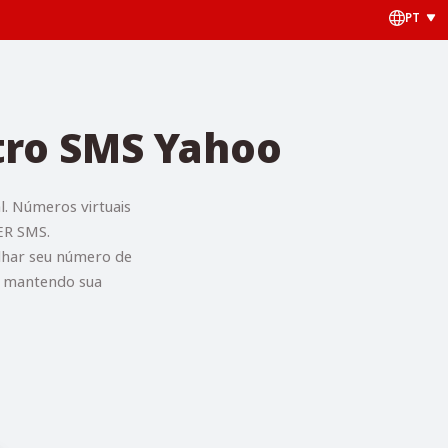
PT
tro SMS Yahoo
. Números virtuais
ER SMS.
lhar seu número de
ão mantendo sua