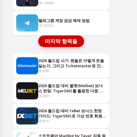
떻게 돈을
139403
텔레그램 계정 잠금 해제 방법
137521
마지막 항목들
2026 월드컵 사기: 팬들은 어떻게 돈을
잃는가, 그리고 Ticketmaster로 안전
하
9367
2026 월드컵 대비 멜벳(Melbet) 보너
스 헌팅: TigerSMS를 활용한 다중 계
정
9021
2026 월드컵 대비 1xBet 보너스 헌팅
가이드: TigerSMS로 가상 번호 회원가
입
9117
소프트웨어 MailBot by Tavel: 자동 등