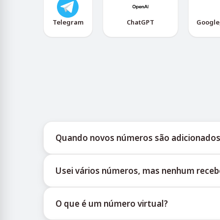
Telegram
ChatGPT
Google
Quando novos números são adicionados
Informações sobre a disponibilidade de novos 
Usei vários números, mas nenhum rece
fornece atualizações oportunas para ajudar os u
Não podemos garantir uma taxa de entrega de
O que é um número virtual?
temporários por diversos motivos. Para aumentar