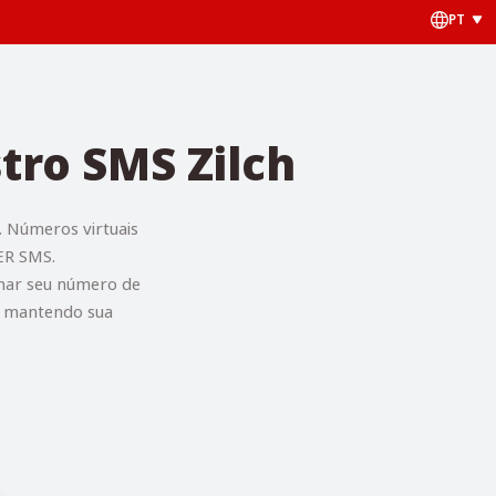
PT
tro SMS Zilch
. Números virtuais
ER SMS.
lhar seu número de
ão mantendo sua