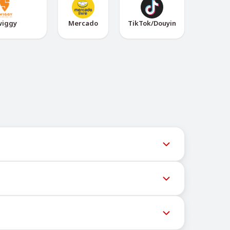
wiggy
Mercado
TikTok/Douyin
legram @TigerSMSofficial_bot. Este canal
iços podem bloquear mensagens para números