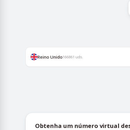
Reino Unido
166861
uds.
Obtenha um número virtual des